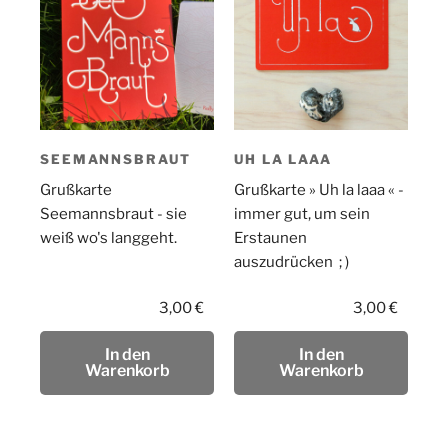
SEEMANNSBRAUT
UH LA LAAA
Grußkarte
Grußkarte » Uh la laaa « -
Seemannsbraut - sie
immer gut, um sein
weiß wo's langgeht.
Erstaunen
auszudrücken ; )
3,00
€
3,00
€
In den
In den
Warenkorb
Warenkorb