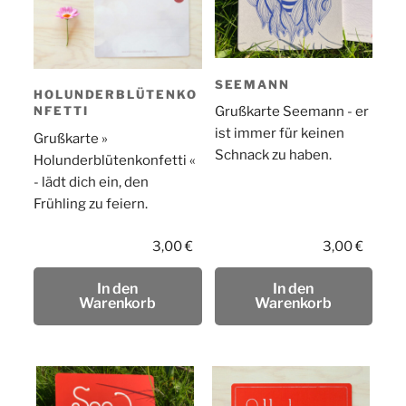
SEEMANN
HOLUNDERBLÜTENKO
NFETTI
Grußkarte Seemann - er
ist immer für keinen
Grußkarte »
Schnack zu haben.
Holunderblütenkonfetti «
- lädt dich ein, den
Frühling zu feiern.
3,00
€
3,00
€
In den
In den
Warenkorb
Warenkorb