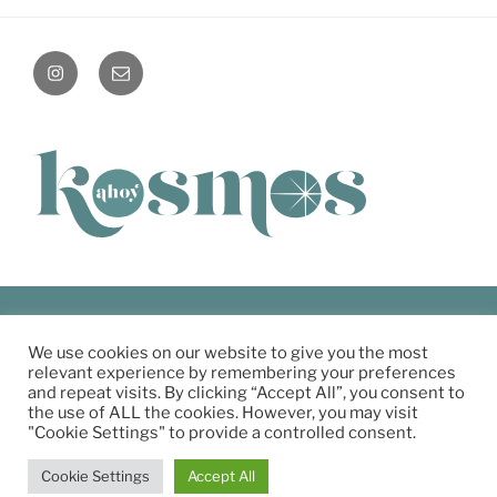
instagram
Mail
Impressum
We use cookies on our website to give you the most
relevant experience by remembering your preferences
AGB
and repeat visits. By clicking “Accept All”, you consent to
Zahlung & Versand
the use of ALL the cookies. However, you may visit
"Cookie Settings" to provide a controlled consent.
Datenschutzerklärung
Widerrufsbestimmungen
Cookie Settings
Accept All