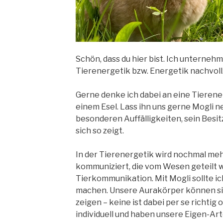
Schön, dass du hier bist. Ich unternehm
Tierenergetik bzw. Energetik nachvoll
Gerne denke ich dabei an eine Tieren
einem Esel. Lass ihn uns gerne Mogli n
besonderen Auffälligkeiten, sein Besit
sich so zeigt.
In der Tierenergetik wird nochmal meh
kommuniziert, die vom Wesen geteilt w
Tierkommunikation. Mit Mogli sollte i
machen. Unsere Aurakörper können si
zeigen – keine ist dabei per se richtig o
individuell und haben unsere Eigen-A