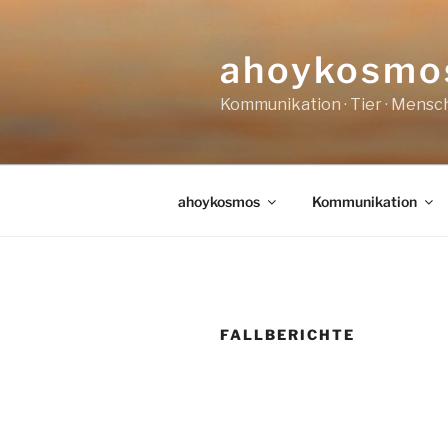
Zum
Inhalt
ahoykosmo
springen
Kommunikation · Tier · Mensch
ahoykosmos
Kommunikation
FALLBERICHTE