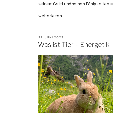
seinem Geist und seinen Fähigkeiten u
„Von
weiterlesen
Krafttieren
&
nächtlichen
VERÖFFENTLICHT
22. JUNI 2023
Spaziergängen“
AM
Was ist Tier – Energetik