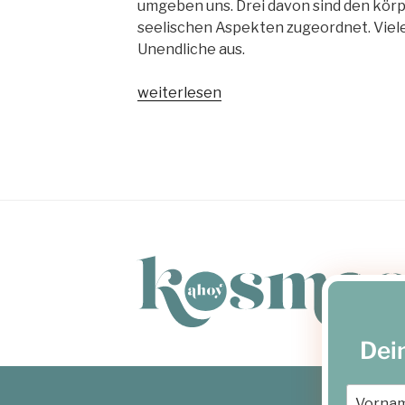
umgeben uns. Drei davon sind den körp
seelischen Aspekten zugeordnet. Viele 
Unendliche aus.
„Was
weiterlesen
ist
Tier
–
Energetik“
Dei