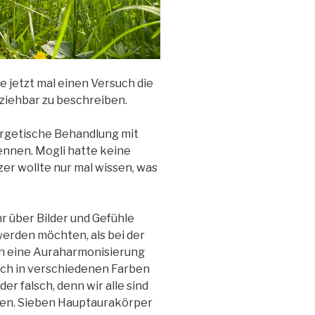
e jetzt mal einen Versuch die
ziehbar zu beschreiben.
ergetische Behandlung mit
ennen. Mogli hatte keine
zer wollte nur mal wissen, was
r über Bilder und Gefühle
erden möchten, als bei der
ch eine Auraharmonisierung
ch in verschiedenen Farben
der falsch, denn wir alle sind
rten. Sieben Hauptaurakörper