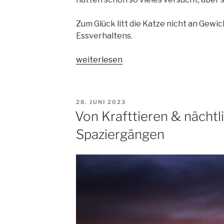
Zum Glück litt die Katze nicht an Gewich
Essverhaltens.
„Ein
weiterlesen
ganz
besonderer
Fall“
VERÖFFENTLICHT
28. JUNI 2023
AM
Von Krafttieren & nächtl
Spaziergängen