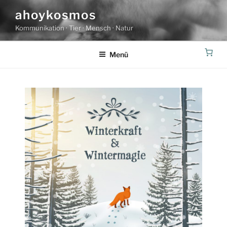
Zum
ahoykosmos
Inhalt
Kommunikation · Tier · Mensch · Natur
springen
Menü