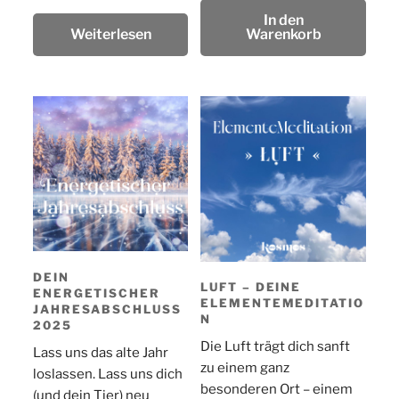
In den
Weiterlesen
Warenkorb
Dieses
Produkt
weist
mehrere
Varianten
auf.
Die
Optionen
können
DEIN
LUFT – DEINE
ENERGETISCHER
auf
ELEMENTEMEDITATIO
JAHRESABSCHLUSS
der
N
2025
Produktseite
Die Luft trägt dich sanft
Lass uns das alte Jahr
gewählt
zu einem ganz
loslassen. Lass uns dich
werden
besonderen Ort – einem
(und dein Tier) neu