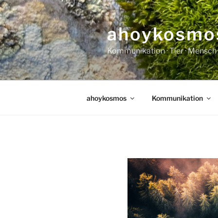
Zum
Inhalt
ahoykosmo
springen
Kommunikation · Tier · Mensch 
ahoykosmos
Kommunikation