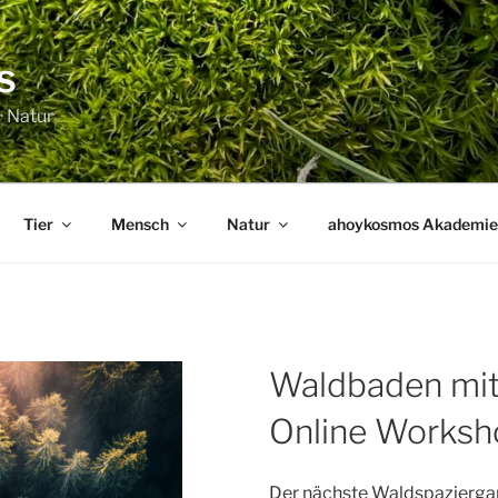
s
· Natur
Tier
Mensch
Natur
ahoykosmos Akademie
Waldbaden mit
Online Worksh
Der nächste Waldspaziergan