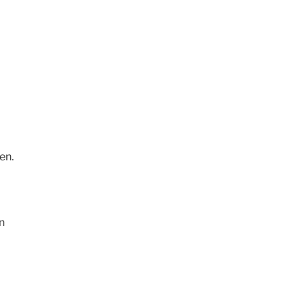
en.
n