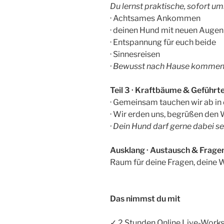
Du lernst praktische, sofort 
· Achtsames Ankommen
· deinen Hund mit neuen Augen
· Entspannung für euch beide
· Sinnesreisen
· Bewusst nach Hause komme
Teil 3 · Kraftbäume & Geführt
· Gemeinsam tauchen wir ab in
· Wir erden uns, begrüßen den
· Dein Hund darf gerne dabei s
Ausklang · Austausch & Frage
Raum für deine Fragen, deine
Das nimmst du mit
✓ 2 Stunden Online Live-Work