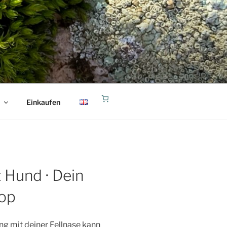
Einkaufen
 Hund · Dein
op
g mit deiner Fellnase kann