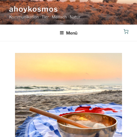
Zum
ahoykosmos
Inhalt
Kommunikation · Tier · Mensch · Natur
springen
Menü